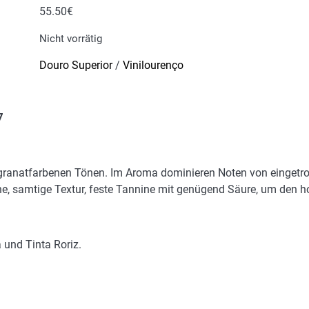
55.50
€
Nicht vorrätig
Douro Superior
/
Vinilourenço
7
 granatfarbenen Tönen. Im Aroma dominieren Noten von einget
he, samtige Textur, feste Tannine mit genügend Säure, um den h
 und Tinta Roriz.