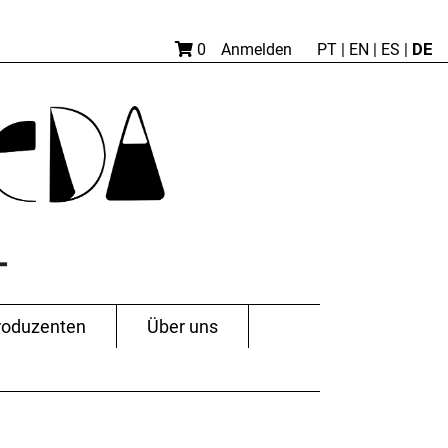
DE
0
Anmelden
PT
|
EN |
ES
|
roduzenten
Über uns