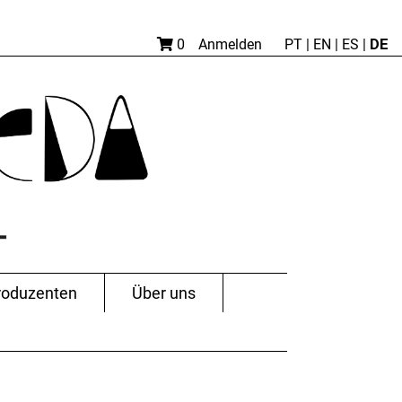
DE
0
Anmelden
PT
|
EN |
ES
|
roduzenten
Über uns