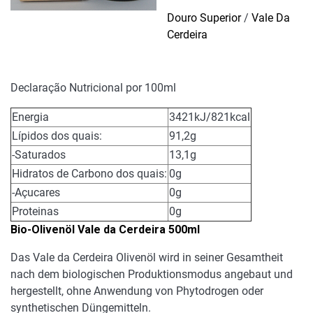
Douro Superior
/
Vale Da
Cerdeira
Declaração Nutricional por 100ml
Energia
3421kJ/821kcal
Lípidos dos quais:
91,2g
-Saturados
13,1g
Hidratos de Carbono dos quais:
0g
-Açucares
0g
Proteinas
0g
Bio-Olivenöl Vale da Cerdeira 500ml
Das Vale da Cerdeira Olivenöl wird in seiner Gesamtheit
nach dem biologischen Produktionsmodus angebaut und
hergestellt, ohne Anwendung von Phytodrogen oder
synthetischen Düngemitteln.