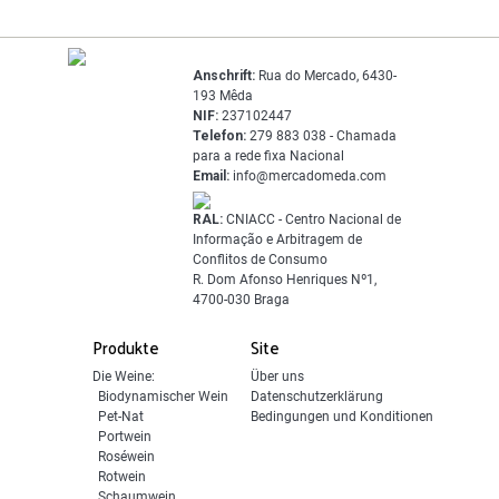
Anschrift:
Rua do Mercado, 6430-
193 Mêda
NIF:
237102447
Telefon:
279 883 038 - Chamada
para a rede fixa Nacional
Email:
info@mercadomeda.com
RAL:
CNIACC - Centro Nacional de
Informação e Arbitragem de
Conflitos de Consumo
R. Dom Afonso Henriques Nº1,
4700-030 Braga
Produkte
Site
Die Weine:
Über uns
Biodynamischer Wein
Datenschutzerklärung
Pet-Nat
Bedingungen und Konditionen
Portwein
Roséwein
Rotwein
Schaumwein