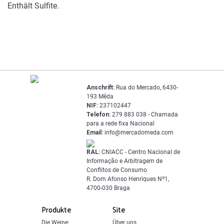
Enthält Sulfite.
Anschrift:
Rua do Mercado, 6430-
193 Mêda
NIF:
237102447
Telefon:
279 883 038 - Chamada
para a rede fixa Nacional
Email:
info@mercadomeda.com
RAL:
CNIACC - Centro Nacional de
Informação e Arbitragem de
Conflitos de Consumo
R. Dom Afonso Henriques Nº1,
4700-030 Braga
Produkte
Site
Die Weine:
Über uns