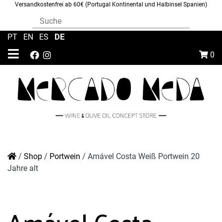
Versandkostenfrei ab 60€ (Portugal Kontinental und Halbinsel Spanien)
DE
PT
|
EN
|
ES
|
0
/
Shop
/
Portwein
/
Amável Costa Weiß Portwein 20
Jahre alt
Amável Costa