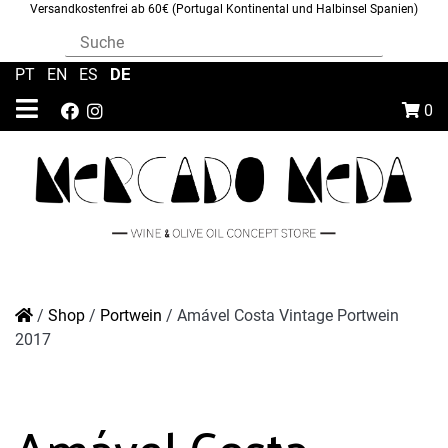
Versandkostenfrei ab 60€ (Portugal Kontinental und Halbinsel Spanien)
DE
PT
|
EN
|
ES
|
0
/
Shop
/
Portwein
/
Amável Costa Vintage Portwein
2017
Amável Costa