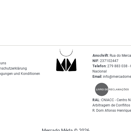
Anschrift:
Rua do Merca
NIF:
237102447
 uns
Telefon:
279 883 038 - 
nschutzerklärung
Nacional
ngungen und Konditionen
Email:
info@mercadome
RAL:
CNIACC - Centro N
Arbitragem de Conflito
R. Dom Afonso Henrique
Mercado Mêda © 2026