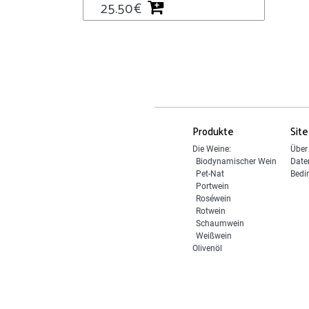
25.50
€
Produkte
Site
Die Weine:
Über
Biodynamischer Wein
Date
Pet-Nat
Bedi
Portwein
Roséwein
Rotwein
Schaumwein
Weißwein
Olivenöl