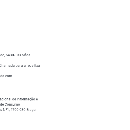
do, 6430-193 Mêda
Chamada para a rede fixa
da.com
acional de Informação e
s de Consumo
s Nº1, 4700-030 Braga