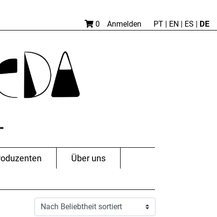
DE
0
Anmelden
PT
|
EN |
ES
|
roduzenten
Über uns