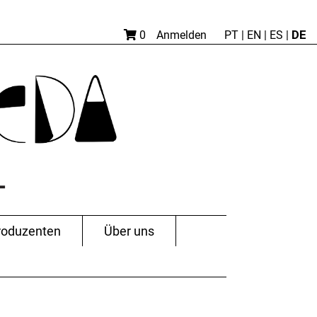
DE
0
Anmelden
PT
|
EN |
ES
|
roduzenten
Über uns