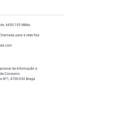
do, 6430-193 Mêda
Chamada para a rede fixa
da.com
acional de Informação e
s de Consumo
s Nº1, 4700-030 Braga