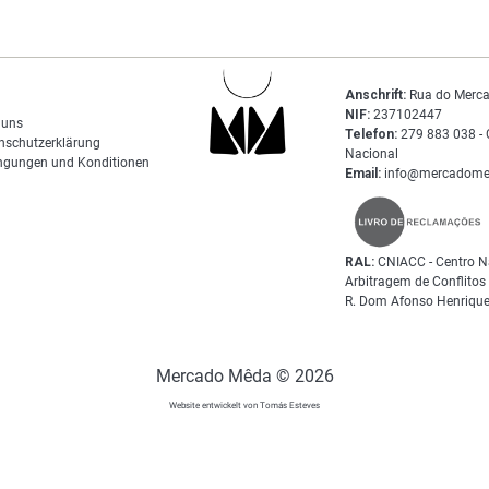
Anschrift:
Rua do Merca
NIF:
237102447
 uns
Telefon:
279 883 038 - 
nschutzerklärung
Nacional
ngungen und Konditionen
Email:
info@mercadome
RAL:
CNIACC - Centro N
Arbitragem de Conflito
R. Dom Afonso Henrique
Mercado Mêda © 2026
Website entwickelt von Tomás Esteves