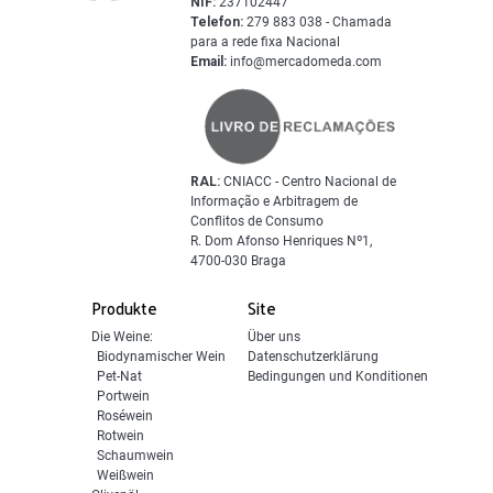
NIF:
237102447
Telefon:
279 883 038 - Chamada
para a rede fixa Nacional
Email:
info@mercadomeda.com
RAL:
CNIACC - Centro Nacional de
Informação e Arbitragem de
Conflitos de Consumo
R. Dom Afonso Henriques Nº1,
4700-030 Braga
Produkte
Site
Die Weine:
Über uns
Biodynamischer Wein
Datenschutzerklärung
Pet-Nat
Bedingungen und Konditionen
Portwein
Roséwein
Rotwein
Schaumwein
Weißwein