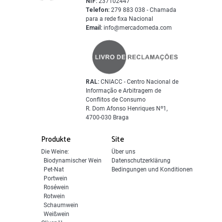
NIF:
237102447
Telefon:
279 883 038 - Chamada
para a rede fixa Nacional
Email:
info@mercadomeda.com
RAL:
CNIACC - Centro Nacional de
Informação e Arbitragem de
Conflitos de Consumo
R. Dom Afonso Henriques Nº1,
4700-030 Braga
Produkte
Site
Die Weine:
Über uns
Biodynamischer Wein
Datenschutzerklärung
Pet-Nat
Bedingungen und Konditionen
Portwein
Roséwein
Rotwein
Schaumwein
Weißwein