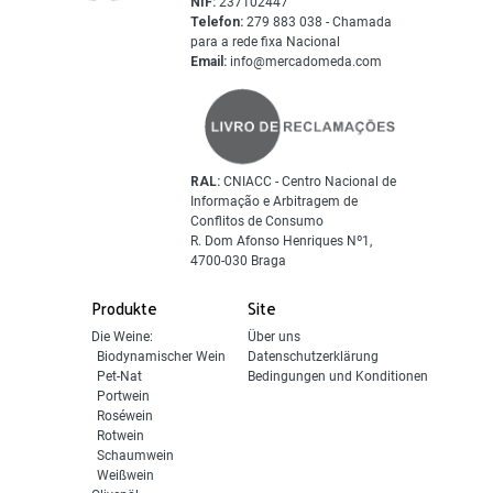
NIF:
237102447
Telefon:
279 883 038 - Chamada
para a rede fixa Nacional
Email:
info@mercadomeda.com
RAL:
CNIACC - Centro Nacional de
Informação e Arbitragem de
Conflitos de Consumo
R. Dom Afonso Henriques Nº1,
4700-030 Braga
Produkte
Site
Die Weine:
Über uns
Biodynamischer Wein
Datenschutzerklärung
Pet-Nat
Bedingungen und Konditionen
Portwein
Roséwein
Rotwein
Schaumwein
Weißwein