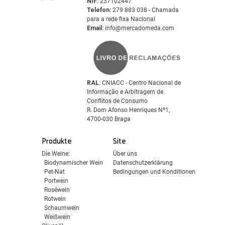
NIF:
237102447
Telefon:
279 883 038 - Chamada
para a rede fixa Nacional
Email:
info@mercadomeda.com
RAL:
CNIACC - Centro Nacional de
Informação e Arbitragem de
Conflitos de Consumo
R. Dom Afonso Henriques Nº1,
4700-030 Braga
Produkte
Site
Die Weine:
Über uns
Biodynamischer Wein
Datenschutzerklärung
Pet-Nat
Bedingungen und Konditionen
Portwein
Roséwein
Rotwein
Schaumwein
Weißwein