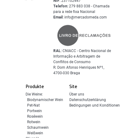
NIF:
237102447
Telefon:
279 883 038 - Chamada
para a rede fixa Nacional
Email:
info@mercadomeda.com
RAL:
CNIACC - Centro Nacional de
Informação e Arbitragem de
Conflitos de Consumo
R. Dom Afonso Henriques Nº1,
4700-030 Braga
Produkte
Site
Die Weine:
Über uns
Biodynamischer Wein
Datenschutzerklärung
Pet-Nat
Bedingungen und Konditionen
Portwein
Roséwein
Rotwein
Schaumwein
Weißwein