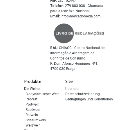
NIF:
237102447
Telefon:
279 883 038 - Chamada
para a rede fixa Nacional
Email:
info@mercadomeda.com
RAL:
CNIACC - Centro Nacional de
Informação e Arbitragem de
Conflitos de Consumo
R. Dom Afonso Henriques Nº1,
4700-030 Braga
Produkte
Site
Die Weine:
Über uns
Biodynamischer Wein
Datenschutzerklärung
Pet-Nat
Bedingungen und Konditionen
Portwein
Roséwein
Rotwein
Schaumwein
Weißwein