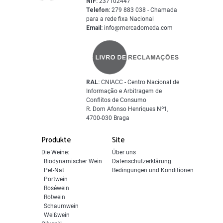
NIF:
237102447
Telefon:
279 883 038 - Chamada
para a rede fixa Nacional
Email:
info@mercadomeda.com
RAL:
CNIACC - Centro Nacional de
Informação e Arbitragem de
Conflitos de Consumo
R. Dom Afonso Henriques Nº1,
4700-030 Braga
Produkte
Site
Die Weine:
Über uns
Biodynamischer Wein
Datenschutzerklärung
Pet-Nat
Bedingungen und Konditionen
Portwein
Roséwein
Rotwein
Schaumwein
Weißwein