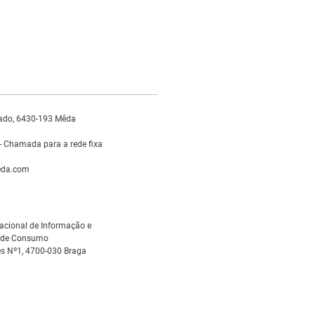
ado, 6430-193 Mêda
 Chamada para a rede fixa
da.com
acional de Informação e
s de Consumo
s Nº1, 4700-030 Braga