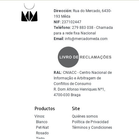
Dirección:
Rua do Mercado, 6430-
193 Mêda
NIF:
237102447
Teléfono:
279 883 038 - Chamada
para a rede fixa Nacional
Email:
info@mercadomeda.com
RAL:
CNIACC - Centro Nacional de
Informação e Arbitragem de
Conflitos de Consumo
R. Dom Afonso Henriques Nº1,
4700-030 Braga
Productos
Site
Vinos:
Quiénes somos
Blanco
Política de Privacidad
Pet-Nat
Términos y Condiciones
Rosado
Tinto