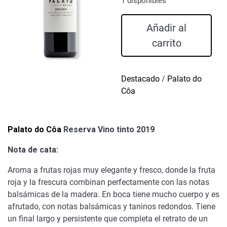
1 disponibles
Palato
Añadir al
do
carrito
Côa
Reserva
Vino
Destacado
/
Palato do
tinto
Côa
2019
cantidad
Palato do Côa
Reserva Vino tinto 2019
Nota de cata:
Aroma a frutas rojas muy elegante y fresco, donde la fruta
roja y la frescura combinan perfectamente con las notas
balsámicas de la madera. En boca tiene mucho cuerpo y es
afrutado, con notas balsámicas y taninos redondos. Tiene
un final largo y persistente que completa el retrato de un