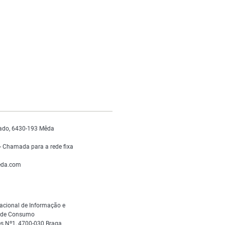
ado, 6430-193 Mêda
 Chamada para a rede fixa
da.com
acional de Informação e
s de Consumo
s Nº1, 4700-030 Braga