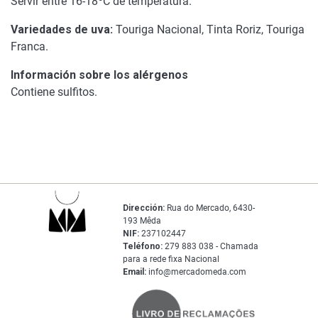
Servir entre 16-18ºC de temperatura.
Variedades de uva:
Touriga Nacional, Tinta Roriz, Touriga
Franca.
Información sobre los alérgenos
Contiene sulfitos.
Dirección:
Rua do Mercado, 6430-
193 Mêda
NIF:
237102447
Teléfono:
279 883 038 - Chamada
para a rede fixa Nacional
Email:
info@mercadomeda.com