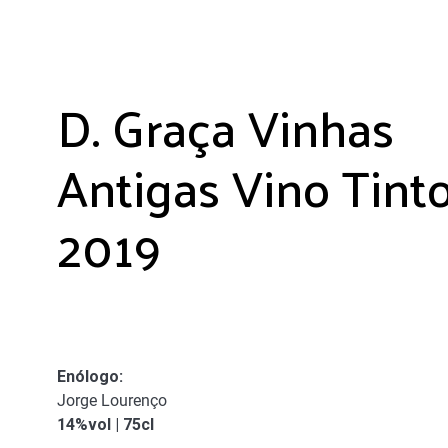
D. Graça Vinhas
Antigas Vino Tint
2019
Enólogo
:
Jorge Lourenço
14%vol | 75cl