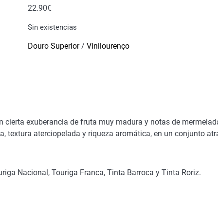
22.90
€
Sin existencias
Douro Superior
/
Vinilourenço
en cierta exuberancia de fruta muy madura y notas de mermelada 
za, textura aterciopelada y riqueza aromática, en un conjunto at
iga Nacional, Touriga Franca, Tinta Barroca y Tinta Roriz.