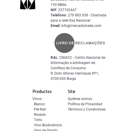
193 Mêda
NIF:
237102447
Teléfono:
279 883 038 - Chamada
para a rede fixa Nacional
Email:
info@mercadomeda.com
RAL:
CNIACC - Centro Nacional de
Informação e Arbitragem de
Conflitos de Consumo
R. Dom Afonso Henriques Nº1,
4700-030 Braga
Productos
Site
Vinos:
Quiénes somos
Blanco
Política de Privacidad
Pet-Nat
Términos y Condiciones
Rosado
Tinto
Vino Biodinámico
Vino de Oporto