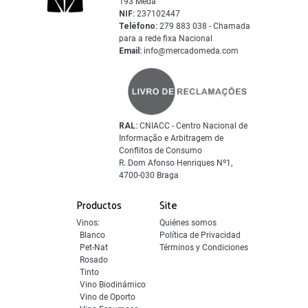
193 Mêda
NIF:
237102447
Teléfono:
279 883 038 - Chamada
para a rede fixa Nacional
Email:
info@mercadomeda.com
RAL:
CNIACC - Centro Nacional de
Informação e Arbitragem de
Conflitos de Consumo
R. Dom Afonso Henriques Nº1,
4700-030 Braga
Productos
Site
Vinos:
Quiénes somos
Blanco
Política de Privacidad
Pet-Nat
Términos y Condiciones
Rosado
Tinto
Vino Biodinámico
Vino de Oporto