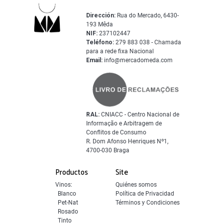
Dirección:
Rua do Mercado, 6430-
193 Mêda
NIF:
237102447
Teléfono:
279 883 038 - Chamada
para a rede fixa Nacional
Email:
info@mercadomeda.com
RAL:
CNIACC - Centro Nacional de
Informação e Arbitragem de
Conflitos de Consumo
R. Dom Afonso Henriques Nº1,
4700-030 Braga
Productos
Site
Vinos:
Quiénes somos
Blanco
Política de Privacidad
Pet-Nat
Términos y Condiciones
Rosado
Tinto