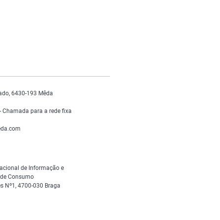
ado, 6430-193 Mêda
 Chamada para a rede fixa
da.com
acional de Informação e
s de Consumo
s Nº1, 4700-030 Braga