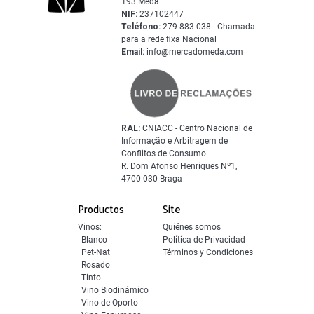
193 Mêda
NIF:
237102447
Teléfono:
279 883 038 - Chamada
para a rede fixa Nacional
Email:
info@mercadomeda.com
RAL:
CNIACC - Centro Nacional de
Informação e Arbitragem de
Conflitos de Consumo
R. Dom Afonso Henriques Nº1,
4700-030 Braga
Productos
Site
Vinos:
Quiénes somos
Blanco
Política de Privacidad
Pet-Nat
Términos y Condiciones
Rosado
Tinto
Vino Biodinámico
Vino de Oporto