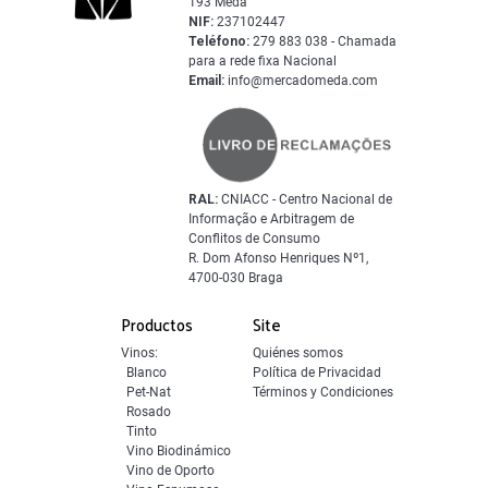
193 Mêda
NIF:
237102447
Teléfono:
279 883 038 - Chamada
para a rede fixa Nacional
Email:
info@mercadomeda.com
RAL:
CNIACC - Centro Nacional de
Informação e Arbitragem de
Conflitos de Consumo
R. Dom Afonso Henriques Nº1,
4700-030 Braga
Productos
Site
Vinos:
Quiénes somos
Blanco
Política de Privacidad
Pet-Nat
Términos y Condiciones
Rosado
Tinto
Vino Biodinámico
Vino de Oporto