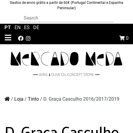
Gastos de envio grátis a partir de 60€ (Portugal Continental e Espanha
Peninsular)
PT
|
EN
|
ES
|
DE
0
/
Loja
/
Tinto
/
D. Graça Casculho 2016/2017/2019
D. Graça Casculho