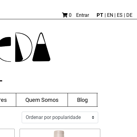
PT
0
Entrar
|
EN |
ES
|
DE
res
Quem Somos
Blog