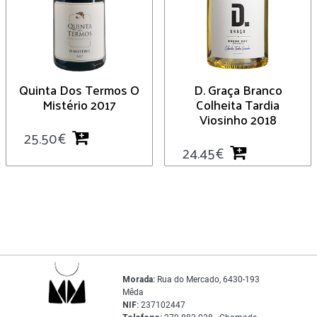
Quinta Dos Termos O
D. Graça Branco
Mistério 2017
Colheita Tardia
Viosinho 2018
25.50
€
24.45
€
Morada:
Rua do Mercado, 6430-193
Mêda
NIF:
237102447