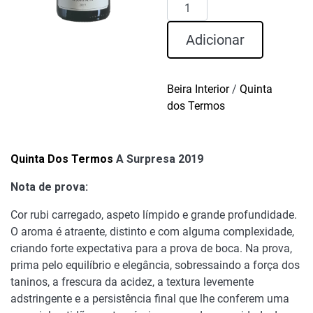
Quantidade
de
Quinta
Adicionar
Dos
Termos
A
Beira Interior
/
Quinta
Surpresa
dos Termos
2019
Quinta Dos Termos
A Surpresa 2019
Nota de prova:
Cor rubi carregado, aspeto límpido e grande profundidade.
O aroma é atraente, distinto e com alguma complexidade,
criando forte expectativa para a prova de boca. Na prova,
prima pelo equilíbrio e elegância, sobressaindo a força dos
taninos, a frescura da acidez, a textura levemente
adstringente e a persistência final que lhe conferem uma