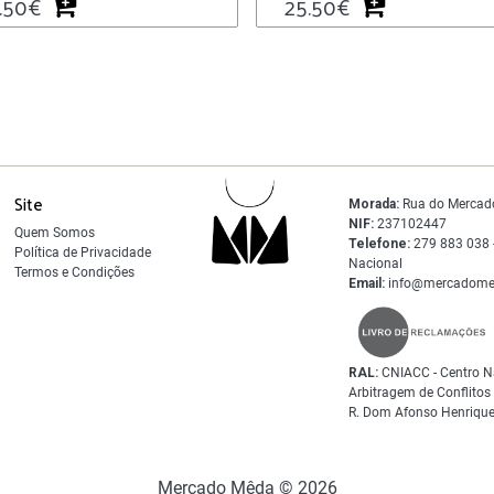
.50
€
25.50
€
Site
Morada:
Rua do Mercad
NIF:
237102447
Quem Somos
Telefone:
279 883 038 -
Política de Privacidade
Nacional
Termos e Condições
Email:
info@mercadome
RAL:
CNIACC - Centro N
Arbitragem de Conflito
R. Dom Afonso Henrique
Mercado Mêda © 2026