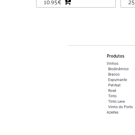
10.95
€
25
Produtos
Vinhos:
Biodinâmico
Branco
Espumante
Pet-Nat
Rosé
Tinto
Tinto Leve
Vinho do Porto
Azeites