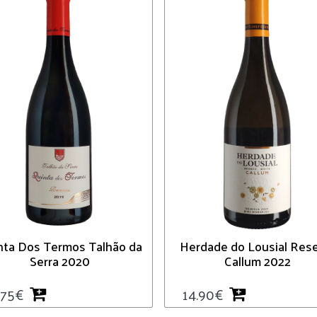
nta Dos Termos Talhão da
Herdade do Lousial Res
Serra 2020
Callum 2022
.75
€
14.90
€