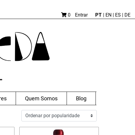
PT
0
Entrar
|
EN |
ES
|
DE
res
Quem Somos
Blog