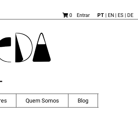
PT
0
Entrar
|
EN |
ES
|
DE
res
Quem Somos
Blog