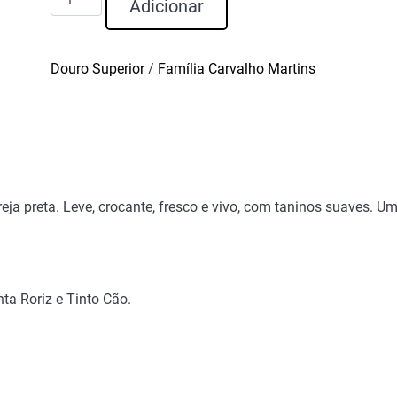
Adicionar
de
Pacto Vinho
Palhete
Douro Superior
/
Família Carvalho Martins
2023
reja preta. Leve, crocante, fresco e vivo, com taninos suaves. U
ta Roriz e Tinto Cão.