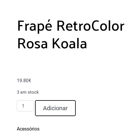
Frapé RetroColor
Rosa Koala
19.80
€
3 em stock
Quantidade
Adicionar
de
Frapé
RetroColor
Acessórios
Rosa