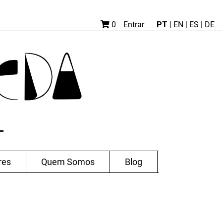
PT
0
Entrar
|
EN |
ES
|
DE
res
Quem Somos
Blog