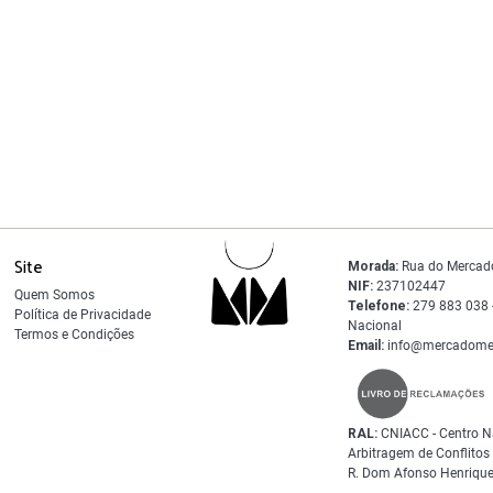
Koala
Site
Morada:
Rua do Mercad
NIF:
237102447
Quem Somos
Telefone:
279 883 038 -
Política de Privacidade
Nacional
Termos e Condições
Email:
info@mercadome
RAL:
CNIACC - Centro N
Arbitragem de Conflito
R. Dom Afonso Henrique