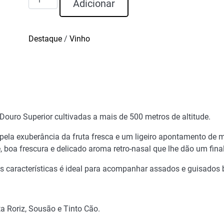
Adicionar
de
D.
Graça
Destaque
/
Vinho
Tinto
Reserva
2022
 Douro Superior cultivadas a mais de 500 metros de altitude.
pela exuberância da fruta fresca e um ligeiro apontamento de 
e, boa frescura e delicado aroma retro-nasal que lhe dão um fina
s características é ideal para acompanhar assados e guisados
a Roriz, Sousão e Tinto Cão.