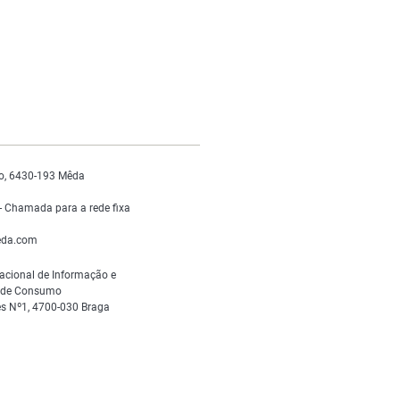
o, 6430-193 Mêda
 Chamada para a rede fixa
da.com
acional de Informação e
s de Consumo
s Nº1, 4700-030 Braga