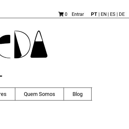
PT
0
Entrar
|
EN |
ES
|
DE
res
Quem Somos
Blog