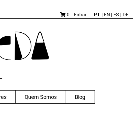
PT
0
Entrar
|
EN |
ES
|
DE
res
Quem Somos
Blog