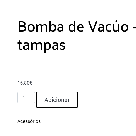
Bomba de Vacúo 
tampas
15.80
€
Quantidade
Adicionar
de
Bomba
de
Acessórios
Vacúo
+