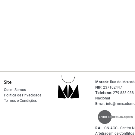
2
tampas
Site
Morada:
Rua do Mercad
NIF:
237102447
Quem Somos
Telefone:
279 883 038 -
Política de Privacidade
Nacional
Termos e Condições
Email:
info@mercadome
RAL:
CNIACC - Centro N
Arbitragem de Conflito