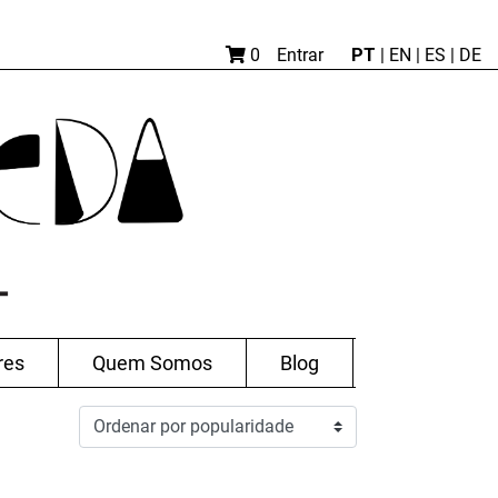
PT
0
Entrar
|
EN |
ES
|
DE
res
Quem Somos
Blog