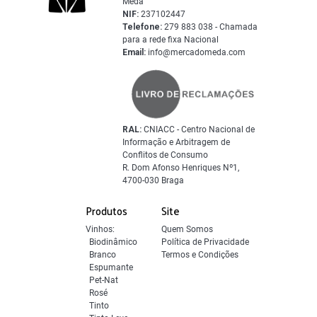
Mêda
NIF:
237102447
Telefone:
279 883 038 - Chamada
para a rede fixa Nacional
Email:
info@mercadomeda.com
RAL:
CNIACC - Centro Nacional de
Informação e Arbitragem de
Conflitos de Consumo
R. Dom Afonso Henriques Nº1,
4700-030 Braga
Produtos
Site
Vinhos:
Quem Somos
Biodinâmico
Política de Privacidade
Branco
Termos e Condições
Espumante
Pet-Nat
Rosé
Tinto