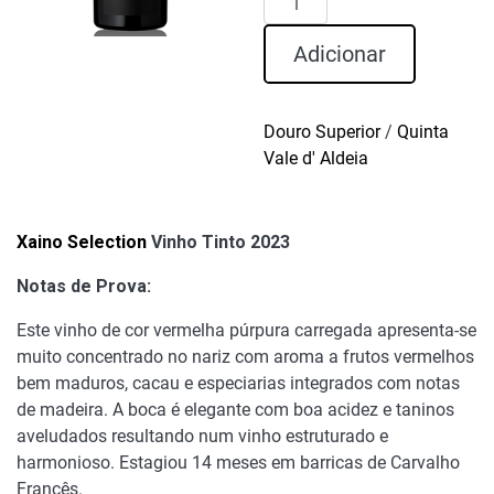
de
Xaino
Adicionar
Selection
Vinho
Tinto
Douro Superior
/
Quinta
2023
Vale d' Aldeia
Xaino Selection
Vinho Tinto 2023
Notas de Prova:
Este vinho de cor vermelha púrpura carregada apresenta-se
muito concentrado no nariz com aroma a frutos vermelhos
bem maduros, cacau e especiarias integrados com notas
de madeira. A boca é elegante com boa acidez e taninos
aveludados resultando num vinho estruturado e
harmonioso. Estagiou 14 meses em barricas de Carvalho
Francês.