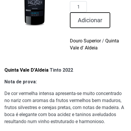
Quantidade
de
Quinta
Adicionar
Vale
D'Aldeia
Tinto
Douro Superior
/
Quinta
2022
Vale d' Aldeia
Quinta Vale D’Aldeia
Tinto 2022
Nota de prova:
De cor vermelha intensa apresenta-se muito concentrado
no nariz com aromas da frutos vermelhos bem maduros,
frutos silvestres e cerejas pretas, com notas de madeira. A
boca é elegante com boa acidez e taninos aveludados
resultando num vinho estruturado e harmonioso.