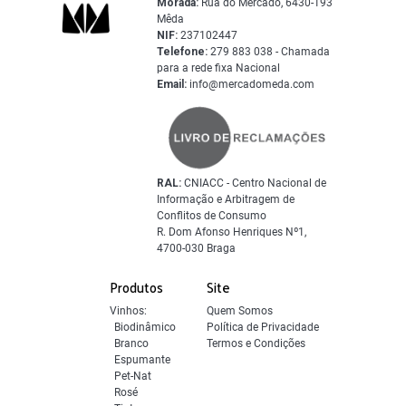
Morada:
Rua do Mercado, 6430-193
Mêda
NIF:
237102447
Telefone:
279 883 038 - Chamada
para a rede fixa Nacional
Email:
info@mercadomeda.com
RAL:
CNIACC - Centro Nacional de
Informação e Arbitragem de
Conflitos de Consumo
R. Dom Afonso Henriques Nº1,
4700-030 Braga
Produtos
Site
Vinhos:
Quem Somos
Biodinâmico
Política de Privacidade
Branco
Termos e Condições
Espumante
Pet-Nat
Rosé