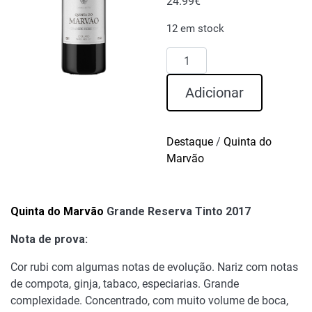
24.99
€
12 em stock
Quantidade
de
Quinta
Adicionar
do
Marvão
Grande
Destaque
/
Quinta do
Reserva
Marvão
Tinto
2017
Quinta do Marvão
Grande Reserva Tinto 2017
Nota de prova:
Cor rubi com algumas notas de evolução. Nariz com notas
de compota, ginja, tabaco, especiarias. Grande
complexidade. Concentrado, com muito volume de boca,