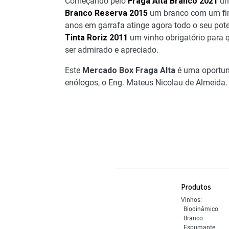
Começando pelo
Fraga Alta Branco 2021
um
Branco Reserva 2015
um branco com um fina
anos em garrafa atinge agora todo o seu pote
Tinta Roriz 2011
um vinho obrigatório para 
ser admirado e apreciado.
Este
Mercado Box Fraga Alta
é uma oportun
enólogos, o Eng. Mateus Nicolau de Almeida.
Produtos
Vinhos:
Biodinâmico
Branco
Espumante