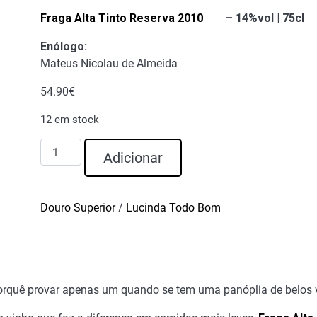
Fraga Alta Tinto Reserva 2010
– 14%vol | 75cl
Enólogo
:
Mateus Nicolau de Almeida
54.90
€
12 em stock
Quantidade
Adicionar
de
Mercado
Box
Douro Superior
/
Lucinda Todo Bom
Vinho
Fraga
Alta
Reserva
Porquê provar apenas um quando se tem uma panóplia de belos v