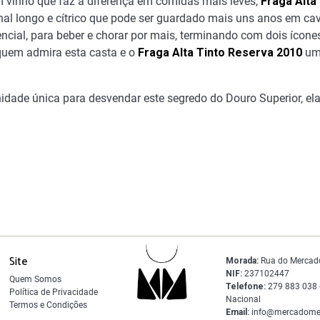
 vinho que faz a diferença em comidas mais leves,
Fraga Alta
l longo e cítrico que pode ser guardado mais uns anos em ca
ncial, para beber e chorar por mais, terminando com dois ícone
quem admira esta casta e o
Fraga Alta Tinto Reserva 2010
um 
idade única para desvendar este segredo do Douro Superior, e
Site
Morada:
Rua do Mercad
NIF:
237102447
Quem Somos
Telefone:
279 883 038 -
Política de Privacidade
Nacional
Termos e Condições
Email:
info@mercadome