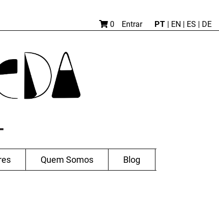
PT
0
Entrar
|
EN |
ES
|
DE
res
Quem Somos
Blog