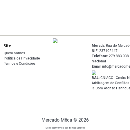
Site
Morada:
Rua do Mercad
NIF:
237102447
Quem Somos
Telefone:
279 883 038 -
Política de Privacidade
Nacional
Termos e Condições
Email:
info@mercadome
RAL:
CNIACC - Centro N
Arbitragem de Conflito
R. Dom Afonso Henrique
Mercado Mêda © 2026
Site desenvolvido por Tomás Esteves