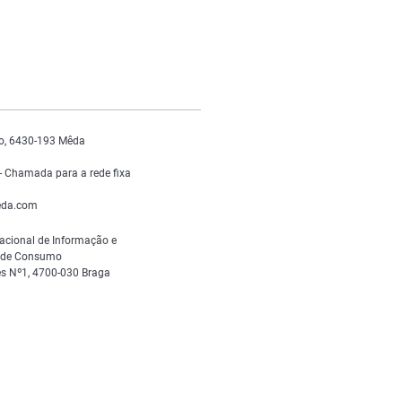
o, 6430-193 Mêda
 Chamada para a rede fixa
da.com
acional de Informação e
s de Consumo
s Nº1, 4700-030 Braga