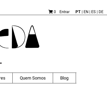
PT
0
Entrar
|
EN |
ES
|
DE
res
Quem Somos
Blog