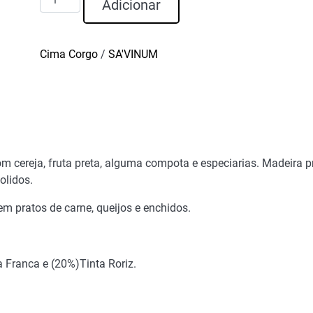
Adicionar
de
Isento
Reserva
Cima Corgo
/
SA'VINUM
Tinto
2023
om cereja, fruta preta, alguma compota e especiarias. Madeira p
olidos.
 pratos de carne, queijos e enchidos.
 Franca e (20%)Tinta Roriz.