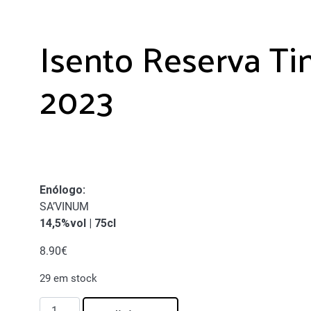
Isento Reserva Ti
2023
Enólogo:
SA’VINUM
14,5%vol | 75cl
8.90
€
29 em stock
Quantidade