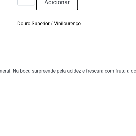
Adicionar
de
Galhofa
Moscatel
Douro Superior
/
Vinilourenço
Galego
Branco
2024
ineral. Na boca surpreende pela acidez e frescura com fruta a d