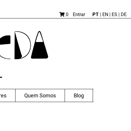
PT
0
Entrar
|
EN |
ES
|
DE
res
Quem Somos
Blog