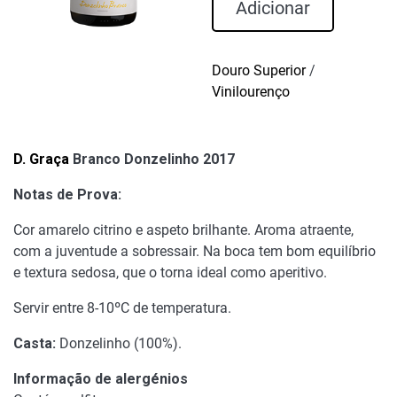
D.
Adicionar
Graça
Branco
Donzelinho
Douro Superior
/
2017
Vinilourenço
D. Graça
Branco Donzelinho 2017
Notas de Prova:
Cor amarelo citrino e aspeto brilhante. Aroma atraente,
com a juventude a sobressair. Na boca tem bom equilíbrio
e textura sedosa, que o torna ideal como aperitivo.
Servir entre 8-10ºC de temperatura.
Casta:
Donzelinho (100%).
Informação de alergénios