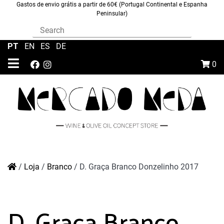
Gastos de envio grátis a partir de 60€ (Portugal Continental e Espanha
Peninsular)
PT
|
EN
|
ES
|
DE
0
/
Loja
/
Branco
/
D. Graça Branco Donzelinho 2017
D. Graça Branco