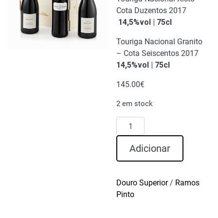
Cota Duzentos 2017
14,5%vol | 75cl
Touriga Nacional Granito
– Cota Seiscentos 2017
14,5%vol | 75cl
145.00
€
2 em stock
Quantidade
de
Duas
Adicionar
Quintas
Ramos
Pinto
Douro Superior
/
Ramos
Vinhos
Pinto
do
Douro