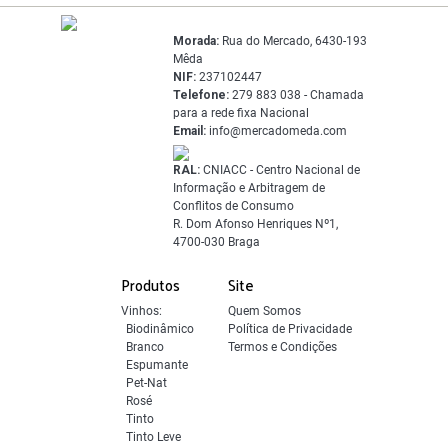
Morada:
Rua do Mercado, 6430-193
Mêda
NIF:
237102447
Telefone:
279 883 038 - Chamada
para a rede fixa Nacional
Email:
info@mercadomeda.com
RAL:
CNIACC - Centro Nacional de
Informação e Arbitragem de
Conflitos de Consumo
R. Dom Afonso Henriques Nº1,
4700-030 Braga
Produtos
Site
Vinhos:
Quem Somos
Biodinâmico
Política de Privacidade
Branco
Termos e Condições
Espumante
Pet-Nat
Rosé
Tinto
Tinto Leve