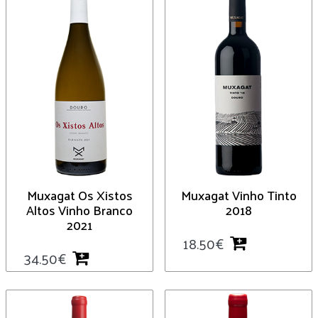
Muxagat Os Xistos
Muxagat Vinho Tinto
Altos Vinho Branco
2018
2021
18.50
€
34.50
€