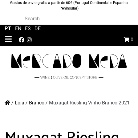
Gastos de envio grátis a partir de 60€ (Portugal Continental e Espanha
Peninsular)
PT
|
EN
|
ES
|
DE
0
/
Loja
/
Branco
/
Muxagat Riesling Vinho Branco 2021
Muxagat Riesling