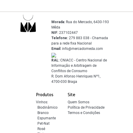
Morada:
Rua do Mercado, 6430-193
Mêda
NIF:
237102447
Telefone:
279 883 038 - Chamada
para a rede fixa Nacional
Email:
info@mercadomeda.com
RAL:
CNIACC - Centro Nacional de
Informação e Arbitragem de
Conflitos de Consumo
R. Dom Afonso Henriques Nº1,
4700-030 Braga
Produtos
Site
Vinhos:
Quem Somos
Biodinâmico
Política de Privacidade
Branco
Termos e Condições
Espumante
Pet-Nat
Rosé