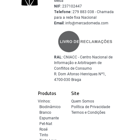
Mêda
NIF:
237102447
Telefone:
279 883 038 - Chamada
para a rede fixa Nacional
Email:
info@mercadomeda.com
RAL:
CNIACC - Centro Nacional de
Informação e Arbitragem de
Conflitos de Consumo
R. Dom Afonso Henriques Nº1,
4700-030 Braga
Produtos
Site
Vinhos:
Quem Somos
Biodinâmico
Política de Privacidade
Branco
Termos e Condições
Espumante
Pet-Nat
Rosé
Tinto